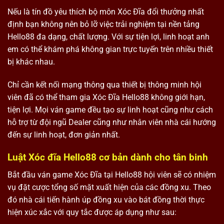
Nếu là tín đồ yêu thích bộ môn Xóc Đĩa đổi thưởng nhất
định bạn không nên bỏ lỡ việc trải nghiệm tại nền tảng
Hello88 đa dạng, chất lượng. Với sự tiện lợi, linh hoạt anh
em có thể khám phá không gian trực tuyến trên nhiều thiết
bị khác nhau.
Chỉ cần kết nối mạng thông qua thiết bị thông minh hội
viên đã có thể tham gia Xóc Đĩa Hello88 không giới hạn,
tiện lợi. Mọi ván game đều tạo sự linh hoạt cũng như cách
hỗ trợ từ đội ngũ Dealer cũng như nhân viên nhà cái hướng
đến sự linh hoạt, đơn giản nhất.
Luật Xóc đĩa Hello88 cơ bản dành cho tân binh
Bắt đầu ván game Xóc Đĩa tại Hello88 hội viên sẽ có nhiệm
vụ đặt cược tổng số mặt xuất hiện của các đồng xu. Theo
đó nhà cái tiến hành úp đồng xu vào bát đồng thời thực
hiện xúc xắc với quy tắc được áp dụng như sau: