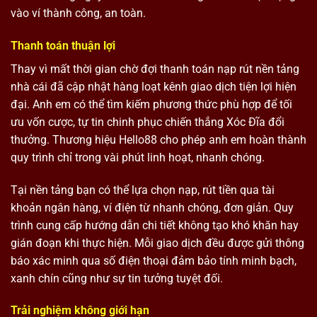
vào ví thành công, an toàn.
Thanh toán thuận lợi
Thay vì mất thời gian chờ đợi thanh toán nạp rút nền tảng
nhà cái đã cập nhật hàng loạt kênh giao dịch tiện lợi hiện
đại. Anh em có thể tìm kiếm phương thức phù hợp để tối
ưu vốn cược, tự tin chinh phục chiến thắng Xóc Đĩa đổi
thưởng. Thương hiệu Hello88 cho phép anh em hoàn thành
quy trình chỉ trong vài phút linh hoạt, nhanh chóng.
Tại nền tảng bạn có thể lựa chọn nạp, rút tiền qua tài
khoản ngân hàng, ví điện từ nhanh chóng, đơn giản. Quy
trình cung cấp hướng dẫn chi tiết không tạo khó khăn hay
gián đoạn khi thực hiện. Mỗi giao dịch đều được gửi thông
báo xác minh qua số điện thoại đảm bảo tính minh bạch,
xanh chín cũng như sự tin tưởng tuyệt đối.
Trải nghiệm không giới hạn