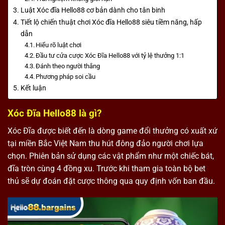
Luật Xóc đĩa Hello88 cơ bản dành cho tân binh
Tiết lộ chiến thuật chơi Xóc đĩa Hello88 siêu tiềm năng, hấp
dẫn
Hiểu rõ luật chơi
Đầu tư cửa cược Xóc Đĩa Hello88 với tỷ lệ thưởng 1:1
Đánh theo người thắng
Phương pháp soi cầu
Kết luận
Xóc Đĩa Hello88 là gì?
Xóc Đĩa được biết đến là dòng game đổi thưởng có xuất xứ
tại miền Bắc Việt Nam thu hút đông đảo người chơi lựa
chọn. Phiên bản sử dụng các vật phẩm như một chiếc bát,
đĩa tròn cùng 4 đồng xu. Trước khi tham gia toàn bộ bet
thủ sẽ dự đoán đặt cược thông qua quy định vốn ban đầu.