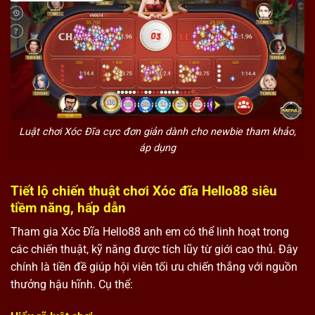
Luật chơi Xóc Đĩa cực đơn giản dành cho newbie tham khảo,
áp dụng
Tiết lộ chiến thuật chơi Xóc đĩa Hello88 siêu
tiềm năng, hấp dẫn
Tham gia Xóc Đĩa Hello88 anh em có thể linh hoạt trong
các chiến thuật, kỹ năng được tích lũy từ giới cao thủ. Đây
chính là tiền đề giúp hội viên tối ưu chiến thắng với nguồn
thưởng hậu hĩnh. Cụ thể: