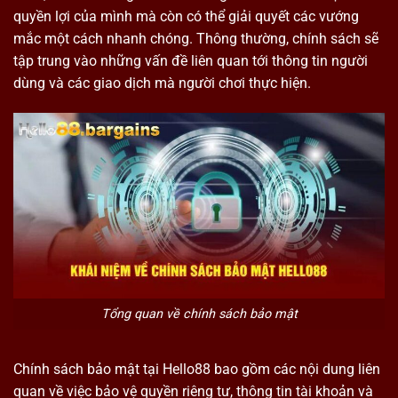
quyền lợi của mình mà còn có thể giải quyết các vướng
mắc một cách nhanh chóng. Thông thường, chính sách sẽ
tập trung vào những vấn đề liên quan tới thông tin người
dùng và các giao dịch mà người chơi thực hiện.
Tổng quan về chính sách bảo mật
Chính sách bảo mật
tại Hello88 bao gồm các nội dung liên
quan về việc bảo vệ quyền riêng tư, thông tin tài khoản và