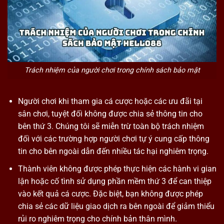
Trách nhiệm của người chơi trong chính sách bảo mật
Người chơi khi tham gia cá cược hoặc các ưu đãi tại
sân chơi, tuyệt đối không được chia sẻ thông tin cho
bên thứ 3. Chúng tôi sẽ miễn trừ toàn bộ trách nhiệm
đối với các trường hợp người chơi tự ý cung cấp thông
tin cho bên ngoài dẫn đến nhiều tác hại nghiêm trọng.
Thành viên không được phép thực hiện các hành vi gian
lận hoặc cố tình sử dụng phần mềm thứ 3 để can thiệp
vào kết quả cá cược. Đặc biệt, bạn không được phép
chia sẻ các dữ liệu giao dịch ra bên ngoài để giảm thiểu
rủi ro nghiêm trọng cho chính bản thân mình.