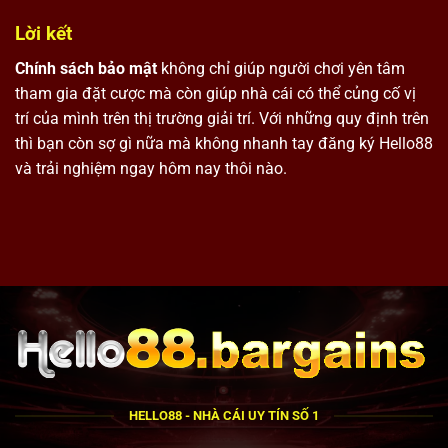
Lời kết
Chính sách bảo mật
không chỉ giúp người chơi yên tâm
tham gia đặt cược mà còn giúp nhà cái có thể củng cố vị
trí của mình trên thị trường giải trí. Với những quy định trên
thì bạn còn sợ gì nữa mà không nhanh tay đăng ký Hello88
và trải nghiệm ngay hôm nay thôi nào.
HELLO88 - NHÀ CÁI UY TÍN SỐ 1