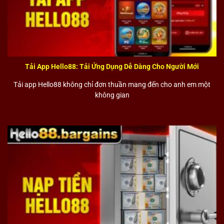
Tải App Hello88: Tải Ứng Dụng Dễ Dàng Cho Người Mới
Tải app Hello88 không chỉ đơn thuần mang đến cho anh em một
không gian