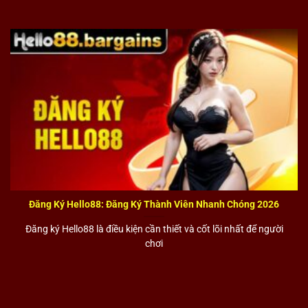
Đăng Ký Hello88: Đăng Ký Thành Viên Nhanh Chóng 2026
Đăng ký Hello88 là điều kiện cần thiết và cốt lõi nhất để người
chơi