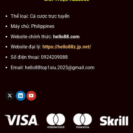
Thể loại: Cá cược trực tuyến
Máy chủ: Philippines
Website chính thức:
hello88.com
Website đại lý:
https://hello88z.jp.net/
Số điện thoại:
0924209088
Email:
hello88top1siu.2025@gmail.com