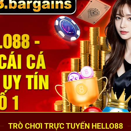
TRÒ CHƠI TRỰC TUYẾN HELLO88
Hello88 nhà cái cá cược Casino trực tuyến số 1 châu Á