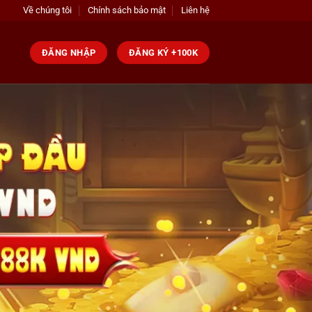
Về chúng tôi
Chính sách bảo mật
Liên hệ
ĐĂNG NHẬP
ĐĂNG KÝ +100K