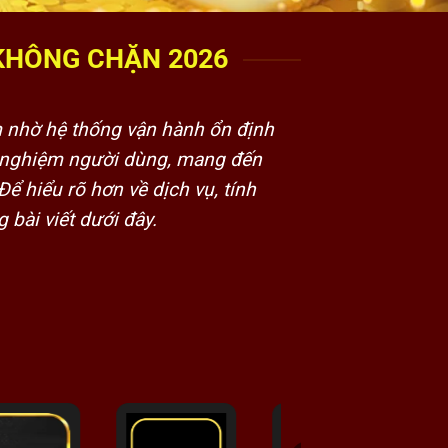
KHÔNG CHẶN 2026
âm nhờ hệ thống vận hành ổn định
 nghiệm người dùng, mang đến
ể hiểu rõ hơn về dịch vụ, tính
g bài viết dưới đây.