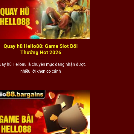
Quay hũ Hello88: Game Slot Đổi
Thưởng Hot 2026
uay hũ Hello88 là chuyên mục đang nhận được
nhiều lời khen có cánh
ngày từ các giải đấu lớn như Premier
ng gồm kèo châu Á, kèo tài xỉu, kèo