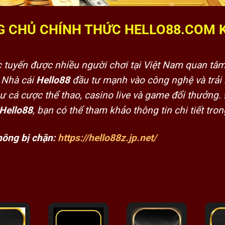
NG CHỦ CHÍNH THỨC HELLO88.COM 
trực tuyến được nhiều người chơi tại Việt Nam quan t
 Nhà cái
Hello88
đầu tư mạnh vào công nghệ và trải
cá cược thể thao, casino live và game đổi thưởng. Đ
Hello88
, bạn có thể tham khảo thông tin chi tiết tron
hông bị chặn:
https://hello88z.jp.net/