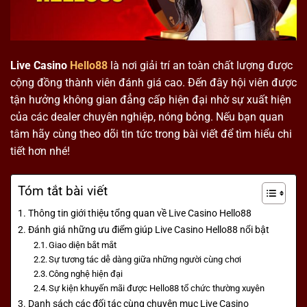
Live Casino
Hello88
là nơi giải trí an toàn chất lượng được
cộng đồng thành viên đánh giá cao. Đến đây hội viên được
tận hưởng không gian đẳng cấp hiện đại nhờ sự xuất hiện
của các dealer chuyên nghiệp, nóng bỏng. Nếu bạn quan
tâm hãy cùng theo dõi tin tức trong bài viết để tìm hiểu chi
tiết hơn nhé!
Tóm tắt bài viết
Thông tin giới thiệu tổng quan về Live Casino Hello88
Đánh giá những ưu điểm giúp Live Casino Hello88 nổi bật
Giao diện bắt mắt
Sự tương tác dễ dàng giữa những người cùng chơi
Công nghệ hiện đại
Sự kiện khuyến mãi được Hello88 tổ chức thường xuyên
Danh sách các đối tác cùng chuyên mục Live Casino