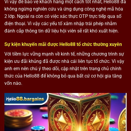
Vì vậy để bảo vệ khách hàng một cách tốt nhất, Hello88 đã
không ngừng nghiên cứu và ứng dụng công nghệ mã hóa
2 lớp. Ngoài ra còn có việc xác thực OTP trực tiếp qua số
điện thoại. Vì vậy các yếu tố xâm nhập trái phép nhằm
đánh cắp thông tin dữ liệu hội viên sẽ rất khó xuất hiện.
Sự kiện khuyến mãi được Hello88 tổ chức thường xuyên
Với tiềm lực vững mạnh về kinh tế, những chương trình sự
kiện ưu đãi khủng đã được nhà cái liên tục tổ chức. Vì vậy
anh em nên chú ý theo dõi, cập nhật trên trang chủ chính
thức của Hello88 để không bỏ qua bất cứ cơ hội gia tăng
vốn nào.