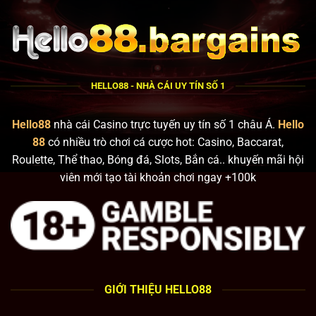
HELLO88 - NHÀ CÁI UY TÍN SỐ 1
Hello88
nhà cái Casino trực tuyến uy tín số 1 châu Á.
Hello
88
có nhiều trò chơi cá cược hot: Casino, Baccarat,
Roulette, Thể thao, Bóng đá, Slots, Bắn cá.. khuyến mãi hội
viên mới tạo tài khoản chơi ngay +100k
GIỚI THIỆU HELLO88