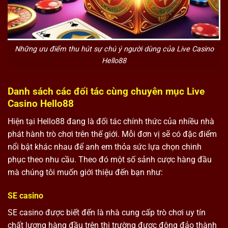
Những ưu điểm thu hút sự chú ý người dùng của Live Casino
Hello88
Danh sách các đối tác cùng chuyên mục Live
Casino Hello88
Hiện tại Hello88 đang là đối tác chính thức của nhiều nhà
phát hành trò chơi trên thế giới. Mỗi đơn vị sẽ có đặc điểm
nổi bật khác nhau để anh em thỏa sức lựa chọn chinh
phục theo nhu cầu. Theo đó một số sảnh cược hàng đầu
mà chúng tôi muốn giới thiệu đến bạn như:
SE casino
SE casino được biết đến là nhà cung cấp trò chơi uy tín
chất lượng hàng đầu trên thị trường được đông đảo thành