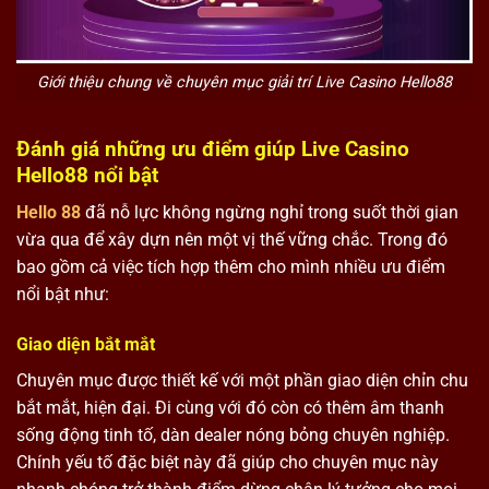
Giới thiệu chung về chuyên mục giải trí Live Casino Hello88
Đánh giá những ưu điểm giúp Live Casino
Hello88 nổi bật
Hello 88
đã nỗ lực không ngừng nghỉ trong suốt thời gian
vừa qua để xây dựn nên một vị thế vững chắc. Trong đó
bao gồm cả việc tích hợp thêm cho mình nhiều ưu điểm
nổi bật như:
Giao diện bắt mắt
Chuyên mục được thiết kế với một phần giao diện chỉn chu
bắt mắt, hiện đại. Đi cùng với đó còn có thêm âm thanh
sống động tinh tố, dàn dealer nóng bỏng chuyên nghiệp.
Chính yếu tố đặc biệt này đã giúp cho chuyên mục này